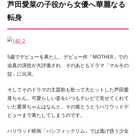
芦田愛菜の子役から女優へ華麗なる
転身
5歳
でデビューを果たし、デビュー作
「MOTHER」
での
迫真の演技が大評価され、そのあともドラマ
「マルモの
掟」
に出演。
そしてそのドラマの主題歌も歌って大ヒットした
芦田愛
菜
ちゃん。可愛らしい姿をいつもテレビで見せてくれて
いた愛菜ちゃんはなんと、その後とうとう
ハリウッドデ
ビュー
まで果たしてしまうのです。
ハリウッド映画
「パシフィックリム」
では逃げ惑う少女