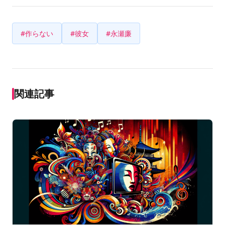
#作らない
#彼女
#永瀬廉
関連記事