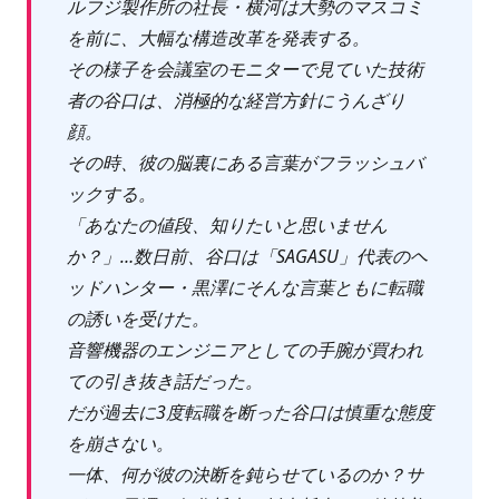
ルフジ製作所の社長・横河は大勢のマスコミ
を前に、大幅な構造改革を発表する。
その様子を会議室のモニターで見ていた技術
者の谷口は、消極的な経営方針にうんざり
顔。
その時、彼の脳裏にある言葉がフラッシュバ
ックする。
「あなたの値段、知りたいと思いません
か？」…数日前、谷口は「SAGASU」代表のヘ
ッドハンター・黒澤にそんな言葉ともに転職
の誘いを受けた。
音響機器のエンジニアとしての手腕が買われ
ての引き抜き話だった。
だが過去に3度転職を断った谷口は慎重な態度
を崩さない。
一体、何が彼の決断を鈍らせているのか？サ