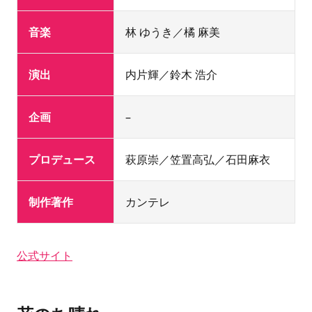
音楽
林 ゆうき／橘 麻美
演出
内片輝／鈴木 浩介
企画
–
プロデュース
萩原崇／笠置高弘／石田麻衣
制作著作
カンテレ
公式サイト