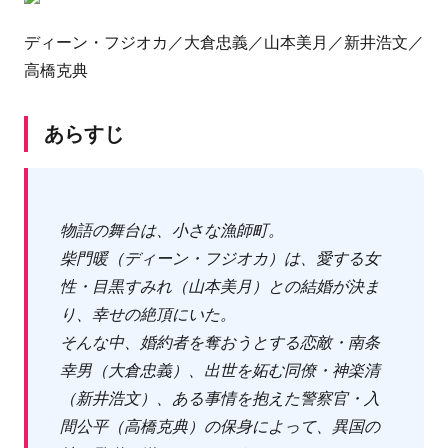
ディーン・フジオカ／大倉忠義／山本美月／新井浩文／
高橋克典
あらすじ
物語の舞台は、小さな漁師町。
柴門暖（ディーン・フジオカ）は、愛する女
性・目黒すみれ（山本美月）との結婚が決ま
り、幸せの絶頂にいた。
そんな中、婚約者を奪おうとする恋敵・南条
幸男（大倉忠義）、出世を妬む同僚・神楽清
（新井浩文）、ある事情を抱えた警察官・入
間公平（高橋克典）の保身によって、異国の