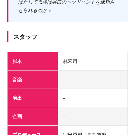
はたして黒澤は谷口のヘッドハントを成功さ
せられるのか？
スタッフ
脚本
林宏司
音楽
–
演出
–
企画
–
プロデュース
稲田秀樹／高丸雅隆