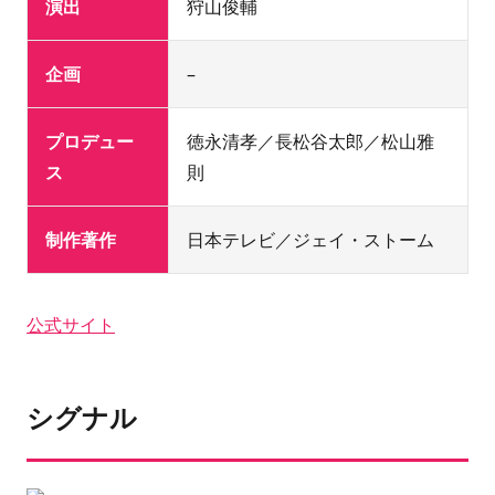
演出
狩山俊輔
企画
–
プロデュー
徳永清孝／長松谷太郎／松山雅
ス
則
制作著作
日本テレビ／ジェイ・ストーム
公式サイト
シグナル