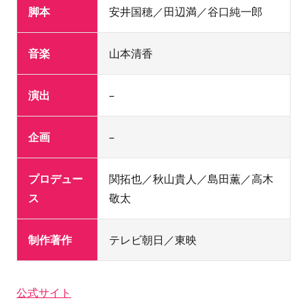
脚本
安井国穂／田辺満／谷口純一郎
音楽
山本清香
演出
–
企画
–
プロデュー
関拓也／秋山貴人／島田薫／高木
ス
敬太
制作著作
テレビ朝日／東映
公式サイト