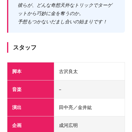
彼らが、どんな奇想天外なトリックでターゲ
ットから巧妙に金を奪うのか。
予想もつかないだまし合いの始まりです！
スタッフ
脚本
古沢良太
音楽
–
演出
田中亮／金井紘
企画
成河広明