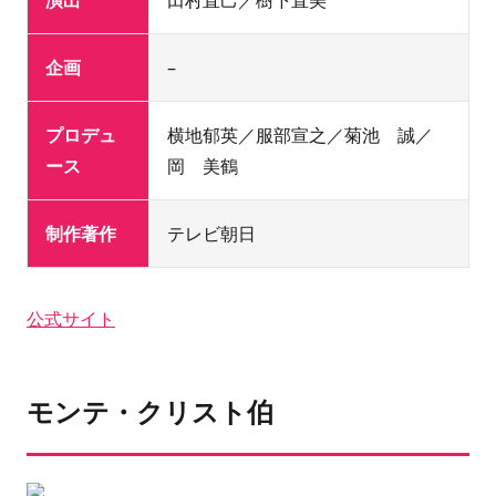
企画
–
プロデュ
横地郁英／服部宣之／菊池 誠／
ース
岡 美鶴
制作著作
テレビ朝日
公式サイト
モンテ・クリスト伯