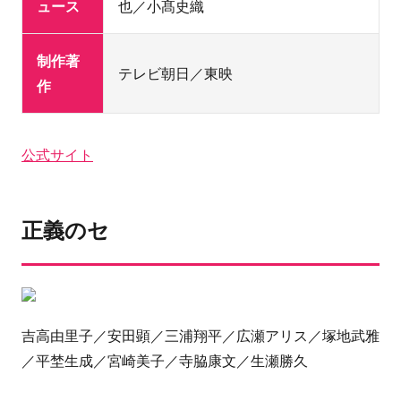
ュース
也／小髙史織
制作著
テレビ朝日／東映
作
公式サイト
正義のセ
吉高由里子／安田顕／三浦翔平／広瀬アリス／塚地武雅
／平埜生成／宮崎美子／寺脇康文／生瀬勝久