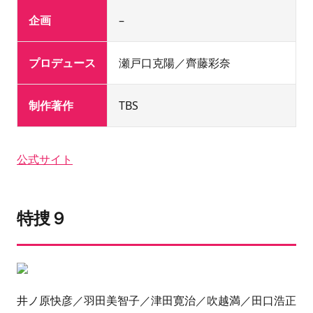
企画
–
プロデュース
瀬戸口克陽／齊藤彩奈
制作著作
TBS
公式サイト
特捜９
井ノ原快彦／羽田美智子／津田寛治／吹越満／田口浩正