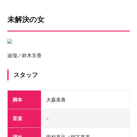
未解決の女
波瑠／鈴木京香
スタッフ
脚本
大森美香
音楽
–
演出
田村直己／樹下直美