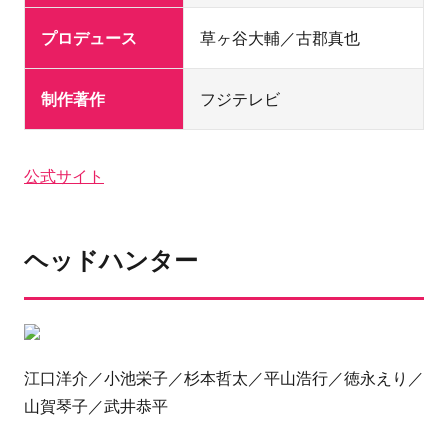
プロデュース
草ヶ谷大輔／古郡真也
制作著作
フジテレビ
公式サイト
ヘッドハンター
江口洋介／小池栄子／杉本哲太／平山浩行／徳永えり／
山賀琴子／武井恭平