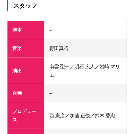
スタッフ
脚本
–
音楽
得田真裕
南雲 聖一／明石 広人／岩崎 マリ
演出
エ
企画
–
プロデュー
西 憲彦／加藤 正俊／鈴木 香織
ス