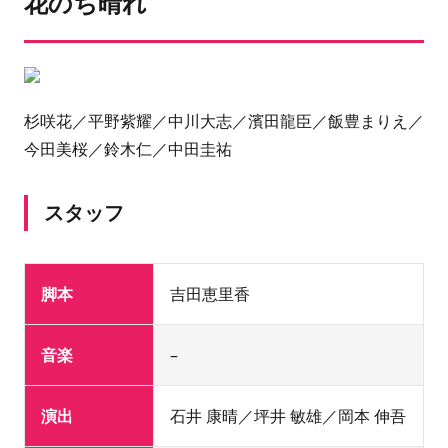
花のち晴れ
杉咲花／平野紫耀／中川大志／濱田龍臣／飯豊まりえ／
今田美桜／鈴木仁／中田圭祐
スタッフ
脚本
吉田恵里香
音楽
–
演出
石井 康晴／坪井 敏雄／岡本 伸吾