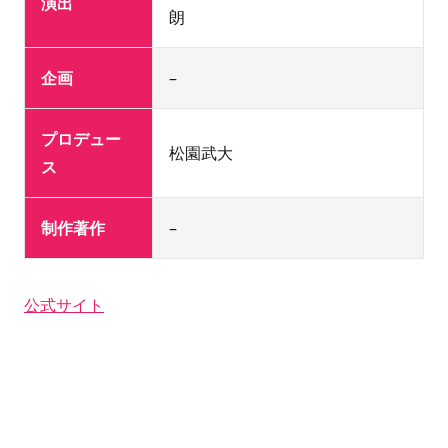
演出
朗
企画
–
プロデュー
松園武大
ス
制作著作
–
公式サイト