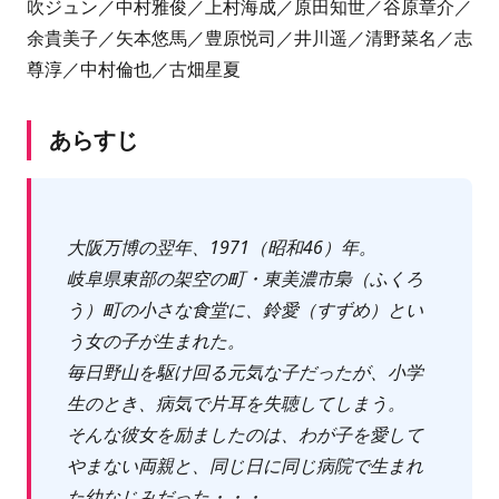
吹ジュン／中村雅俊／上村海成／原田知世／谷原章介／
余貴美子／矢本悠馬／豊原悦司／井川遥／清野菜名／志
尊淳／中村倫也／古畑星夏
あらすじ
大阪万博の翌年、1971（昭和46）年。
岐阜県東部の架空の町・東美濃市梟（ふくろ
う）町の小さな食堂に、鈴愛（すずめ）とい
う女の子が生まれた。
毎日野山を駆け回る元気な子だったが、小学
生のとき、病気で片耳を失聴してしまう。
そんな彼女を励ましたのは、わが子を愛して
やまない両親と、同じ日に同じ病院で生まれ
た幼なじみだった・・・。