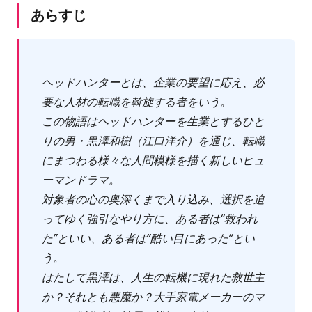
あらすじ
ヘッドハンターとは、企業の要望に応え、必
要な人材の転職を斡旋する者をいう。
この物語はヘッドハンターを生業とするひと
りの男・黒澤和樹（江口洋介）を通じ、転職
にまつわる様々な人間模様を描く新しいヒュ
ーマンドラマ。
対象者の心の奥深くまで入り込み、選択を迫
ってゆく強引なやり方に、ある者は“救われ
た”といい、ある者は“酷い目にあった”とい
う。
はたして黒澤は、人生の転機に現れた救世主
か？それとも悪魔か？大手家電メーカーのマ