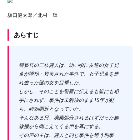
坂口健太郎／北村一輝
あらすじ
警察官の三枝健人は、幼い頃に友達の女子児
童が誘拐・殺害された事件で、女子児童を連
れ去った謎の女を目撃した。
しかし、そのことを警察に伝えるも誰にも相
手にされず、事件は未解決のまま15年が経
ち、時効間近となっていた。
そんなある日、廃棄処分されるはずだった無
線機から聞こえてくる声を耳にする。
その声の主は、健人と同じ事件を追う刑事