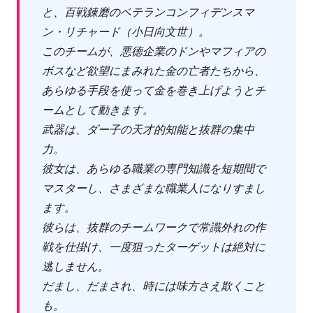
と、百戦錬磨のベテランコンフィデンスマ
ン・リチャード（小日向文世）。
このチームが、悪徳企業のドンやマフィアの
ボスなど欲望にまみれた金の亡者たちから、
あらゆる手段を使って金を巻き上げようとチ
ームとして動きます。
武器は、ダー子の天才的知能と抜群の集中
力。
彼女は、あらゆる職業の専門知識を短期間で
マスターし、さまざまな職業人になりすまし
ます。
彼らは、抜群のチームワークで常識外れの作
戦を仕掛け、一度狙ったターゲットは絶対に
逃しません。
だまし、だまされ、時には味方さえ欺くこと
も。