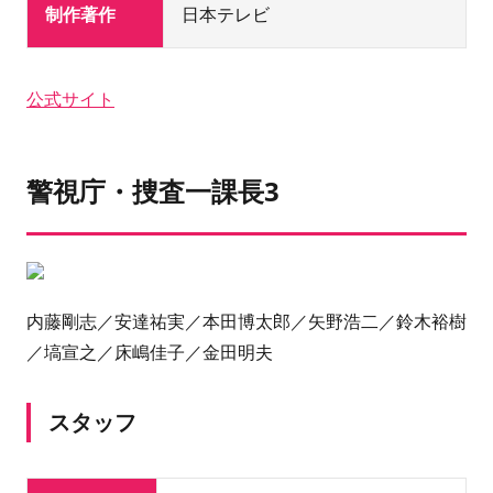
制作著作
日本テレビ
公式サイト
警視庁・捜査一課長3
内藤剛志／安達祐実／本田博太郎／矢野浩二／鈴木裕樹
／塙宣之／床嶋佳子／金田明夫
スタッフ