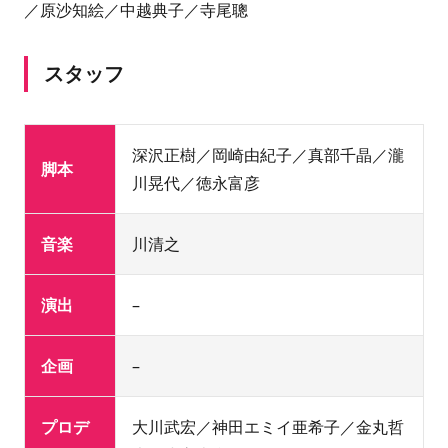
／原沙知絵／中越典子／寺尾聰
スタッフ
深沢正樹／岡崎由紀子／真部千晶／瀧
脚本
川晃代／徳永富彦
音楽
川清之
演出
–
企画
–
プロデ
大川武宏／神田エミイ亜希子／金丸哲