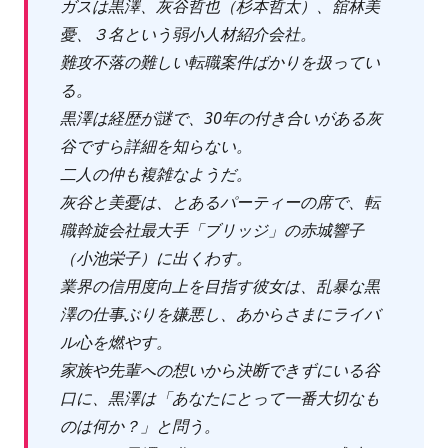
ガスは黒澤、灰谷哲也（杉本哲太）、舘林美
憂、３名という弱小人材紹介会社。
難攻不落の難しい転職案件ばかりを扱ってい
る。
黒澤は経歴が謎で、30年の付き合いがある灰
谷ですら詳細を知らない。
二人の仲も複雑なようだ。
灰谷と美憂は、とあるパーティーの席で、転
職斡旋会社最大手「ブリッジ」の赤城響子
（小池栄子）に出くわす。
業界の信用度向上を目指す彼女は、乱暴な黒
澤の仕事ぶりを嫌悪し、あからさまにライバ
ル心を燃やす。
家族や先輩への想いから決断できずにいる谷
口に、黒澤は「あなたにとって一番大切なも
のは何か？」と問う。