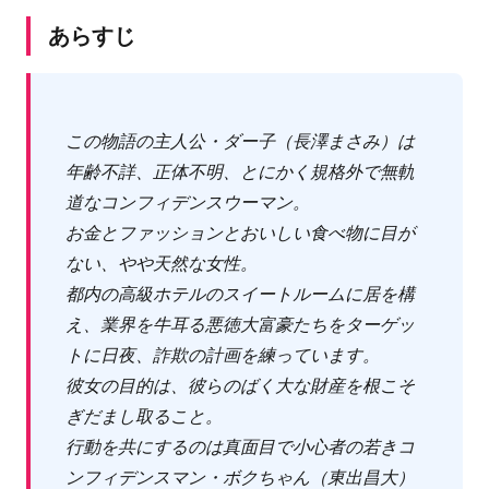
あらすじ
この物語の主人公・ダー子（長澤まさみ）は
年齢不詳、正体不明、とにかく規格外で無軌
道なコンフィデンスウーマン。
お金とファッションとおいしい食べ物に目が
ない、やや天然な女性。
都内の高級ホテルのスイートルームに居を構
え、業界を牛耳る悪徳大富豪たちをターゲッ
トに日夜、詐欺の計画を練っています。
彼女の目的は、彼らのばく大な財産を根こそ
ぎだまし取ること。
行動を共にするのは真面目で小心者の若きコ
ンフィデンスマン・ボクちゃん（東出昌大）