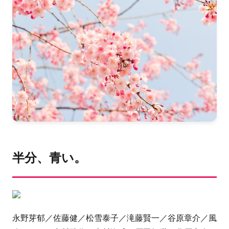
半分、青い。
永野芽郁／佐藤健／松雪泰子／滝藤賢一／谷原章介／風