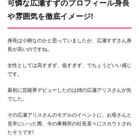
可憐な広瀬すずのプロフィール身長
や雰囲気を徹底イメージ!
身長は小柄なのかと思っていましたが、広瀬すずさん身
長が高いのですね。
女性としては高すぎず、低すぎず、でちょうどいい感じ
です。
最初に芸能界デビューしたのは姉の広瀬アリスさんが先
でした。
その広瀬アリスさんのモデルのイベントに、お母さんと
見学にいった際、今の事務所の社長直々にスカウトされ
たそうです!