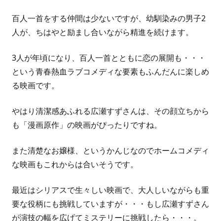
百人一首をする仲間は少ないですが、幼馴染みの男子2
人が、ちはやと励まし合いながら精進を続けます。
3人が年頃になり、百人一首とともに恋の展開も・・・
という青春熱血ラブコメディな要素もふんだんに楽しめ
る映画です。
やはり清潔感あふれる広瀬すずさんは、その顔立ちから
も「漫画原作」の映画がぴったりですね。
また清楚なお嬢様、というかんじなのでホームコメディ
な映画もこれからは合いそうです。
最近はシリアスで生々しい映画で、大人しいながらも重
要な役柄にも挑戦していますが・・・もし広瀬すずさん
が演技の幅を広げてミステリーに挑戦したら・・・。