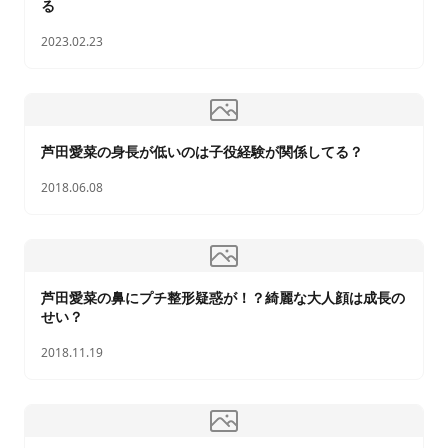
る
2023.02.23
芦田愛菜の身長が低いのは子役経験が関係してる？
2018.06.08
芦田愛菜の鼻にプチ整形疑惑が！？綺麗な大人顔は成長の
せい？
2018.11.19